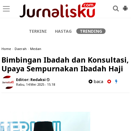
-->
TERKINI
HASTAG
TRENDING
Home
»
Daerah
»
Medan
Bimbingan Ibadah dan Konsultasi,
Upaya Sempurnakan Ibadah Haji
Editor:
Redaksi
baca
Rabu, 14 Mei 2025 - 15.18