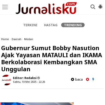
-->
TERKINI
HASTAG
TRENDING
Home
»
Daerah
»
Medan
Gubernur Sumut Bobby Nasution
Ajak Yayasan MATAULI dan IKAMA
Berkolaborasi Kembangkan SMA
Unggulan
Editor:
Redaksi
baca
Sabtu, 10 Mei 2025 - 22.26