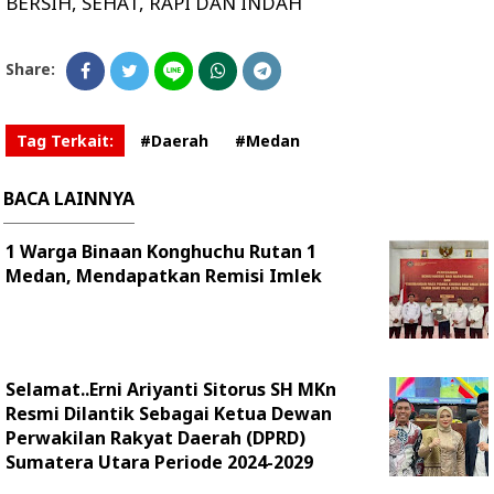
BERSIH, SEHAT, RAPI DAN INDAH
Share:
Tag Terkait:
#Daerah
#Medan
BACA LAINNYA
1 Warga Binaan Konghuchu Rutan 1
Medan, Mendapatkan Remisi Imlek
Selamat..Erni Ariyanti Sitorus SH MKn
Resmi Dilantik Sebagai Ketua Dewan
Perwakilan Rakyat Daerah (DPRD)
Sumatera Utara Periode 2024-2029