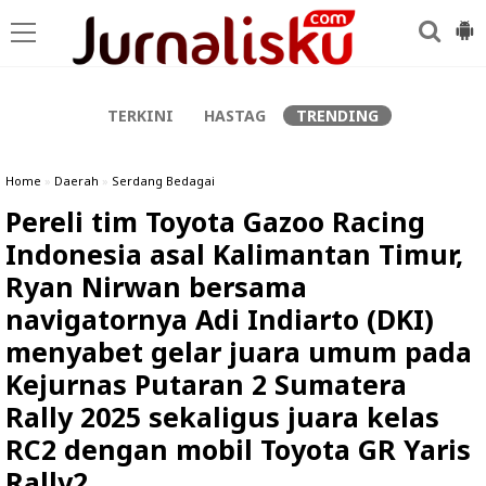
-->
TERKINI
HASTAG
TRENDING
Home
»
Daerah
»
Serdang Bedagai
Pereli tim Toyota Gazoo Racing
Indonesia asal Kalimantan Timur,
Ryan Nirwan bersama
navigatornya Adi Indiarto (DKI)
menyabet gelar juara umum pada
Kejurnas Putaran 2 Sumatera
Rally 2025 sekaligus juara kelas
RC2 dengan mobil Toyota GR Yaris
Rally2