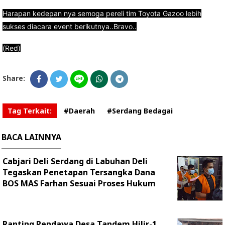
Harapan kedepan nya semoga pereli tim Toyota Gazoo lebih
sukses diacara event berikutnya..Bravo..
(Red)
Share:
Tag Terkait:
#Daerah
#Serdang Bedagai
BACA LAINNYA
Cabjari Deli Serdang di Labuhan Deli
Tegaskan Penetapan Tersangka Dana
BOS MAS Farhan Sesuai Proses Hukum
Ranting Pendawa Desa Tandem Hilir-1