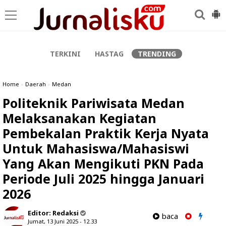
-->
TERKINI
HASTAG
TRENDING
Home
»
Daerah
»
Medan
Politeknik Pariwisata Medan
Melaksanakan Kegiatan
Pembekalan Praktik Kerja Nyata
Untuk Mahasiswa/Mahasiswi
Yang Akan Mengikuti PKN Pada
Periode Juli 2025 hingga Januari
2026
Editor:
Redaksi
baca
Jumat, 13 Juni 2025 - 12.33