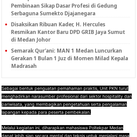
Pembinaan Sikap Dasar Profesi di Gedung
Serbaguna Sumekto Djajanegara
Disaksikan Ribuan Kader, H. Hercules
Resmikan Kantor Baru DPD GRIB Jaya Sumut
di Medan Johor
Semarak Qur’ani: MAN 1 Medan Luncurkan
Gerakan 1 Bulan 1 Juz di Momen Milad Kepala
Madrasah
Sebagai bentuk penguatan pemahaman praktis, Unit PKN turut
menghadirkan narasumber profesional dari sektor hospitality dan
pariwisata, yang membagikan pengetahuan serta pengalaman
lapangan kepada para peserta pembekalan.
Melalui kegiatan ini, diharapkan mahasiswa Poltekpar Medan
dapat lebih siap secara mental dan teknis untuk menjalani masa