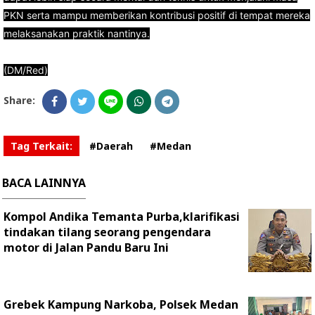
PKN serta mampu memberikan kontribusi positif di tempat mereka
melaksanakan praktik nantinya.
(DM/Red)
Share:
Tag Terkait:
#Daerah
#Medan
BACA LAINNYA
Kompol Andika Temanta Purba,klarifikasi
tindakan tilang seorang pengendara
motor di Jalan Pandu Baru Ini
Grebek Kampung Narkoba, Polsek Medan