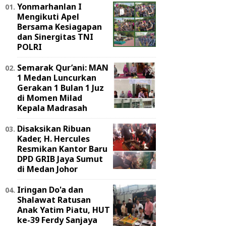
Yonmarhanlan I
Mengikuti Apel
Bersama Kesiagapan
dan Sinergitas TNI
POLRI
Semarak Qur’ani: MAN
1 Medan Luncurkan
Gerakan 1 Bulan 1 Juz
di Momen Milad
Kepala Madrasah
Disaksikan Ribuan
Kader, H. Hercules
Resmikan Kantor Baru
DPD GRIB Jaya Sumut
di Medan Johor
Iringan Do'a dan
Shalawat Ratusan
Anak Yatim Piatu, HUT
ke-39 Ferdy Sanjaya