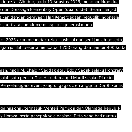
b Indonesia, Cibubur, pada 10 Agustus 2025, menghadirkan dua
 dan Dressage Elementary Open (dua ronde). Selain menjadi
gkaikan dengan perayaan Hari Kemerdekaan Republik Indonesia
sportivitas untuk menginspirasi generasi muda.
r 2025 akan mencetak rekor nasional dari segi jumlah peserta,
dengan jumlah peserta mencapai 1.700 orang dan hampir 400 kuda
aan, hadir M. Chaidir Saddak atau Eddy Sadak selaku Honorary
salah satu pemilik The Hub, dan Jupri Mardi selaku Direktur
 Penyelenggara event yang di gagas oleh anggota Dpr Ri komisi
aga nasional, termasuk Menteri Pemuda dan Olahraga Republik
ky Harsya, serta pesepakbola nasional Ditto yang hadir untuk