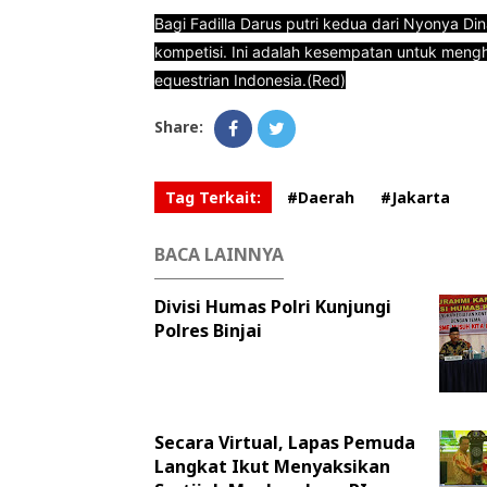
Bagi Fadilla Darus putri kedua dari Nyonya D
kompetisi. Ini adalah kesempatan untuk men
equestrian Indonesia.(Red)
Share:
Tag Terkait:
#Daerah
#Jakarta
BACA LAINNYA
Divisi Humas Polri Kunjungi
Polres Binjai
Secara Virtual, Lapas Pemuda
Langkat Ikut Menyaksikan