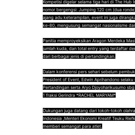
Kompetisi digelar selama tiga hari di The Hu
nomor bergengsi: Jumping 120 cm (dua ronde)
ajang adu keterampilan, event ini juga diran
ke-80, mengusung semangat nasionalisme dan 
Panitia memproyeksikan Aragon Merdeka Maste
jumlah kuda, dan total entry yang terdaftar 
dari berbagai jenis di pertandingkan.
Dalam konferensi pers sehari sebelum pembuk
President of Event, Edwin Aprihandono selaku 
Pertandingan serta Aryo Djoyoharikusumo sbg
1 fraksi Gerindra *RACHEL MARYAM*
Dukungan juga datang dari tokoh-tokoh olahr
Indonesia ,Menteri Ekonomi Kreatif Teuku Rief
memberi semangat para atlet.