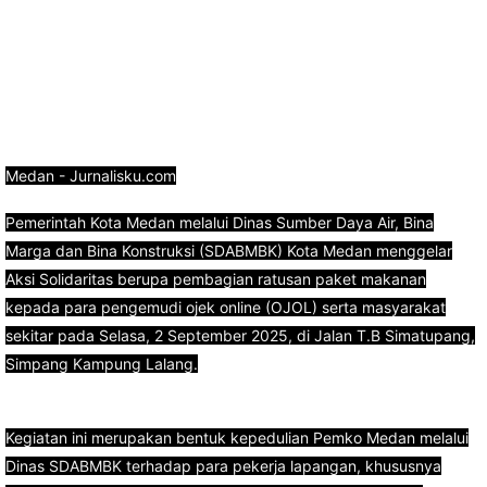
Medan - Jurnalisku.com
Pemerintah Kota Medan melalui Dinas Sumber Daya Air, Bina
Marga dan Bina Konstruksi (SDABMBK) Kota Medan menggelar
Aksi Solidaritas berupa pembagian ratusan paket makanan
kepada para pengemudi ojek online (OJOL) serta masyarakat
sekitar pada Selasa, 2 September 2025, di Jalan T.B Simatupang,
Simpang Kampung Lalang.
Kegiatan ini merupakan bentuk kepedulian Pemko Medan melalui
Dinas SDABMBK terhadap para pekerja lapangan, khususnya