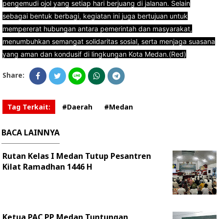
pengemudi ojol yang setiap hari berjuang di jalanan. Selain
sebagai bentuk berbagi, kegiatan ini juga bertujuan untuk
mempererat hubungan antara pemerintah dan masyarakat,
menumbuhkan semangat solidaritas sosial, serta menjaga suasana
yang aman dan kondusif di lingkungan Kota Medan.(Red)
Share:
Tag Terkait:
#Daerah
#Medan
BACA LAINNYA
Rutan Kelas I Medan Tutup Pesantren
Kilat Ramadhan 1446 H
Ketua PAC PP Medan Tuntungan