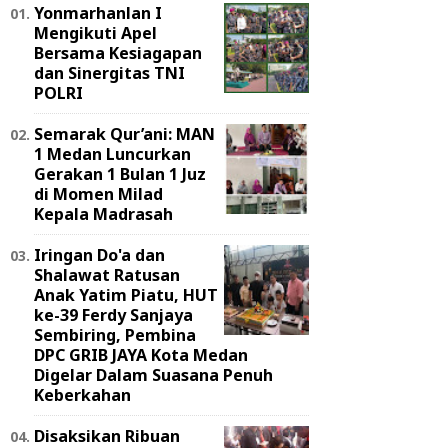
Yonmarhanlan I
Mengikuti Apel
Bersama Kesiagapan
dan Sinergitas TNI
POLRI
Semarak Qur’ani: MAN
1 Medan Luncurkan
Gerakan 1 Bulan 1 Juz
di Momen Milad
Kepala Madrasah
Iringan Do'a dan
Shalawat Ratusan
Anak Yatim Piatu, HUT
ke-39 Ferdy Sanjaya
Sembiring, Pembina
DPC GRIB JAYA Kota Medan
Digelar Dalam Suasana Penuh
Keberkahan
Disaksikan Ribuan