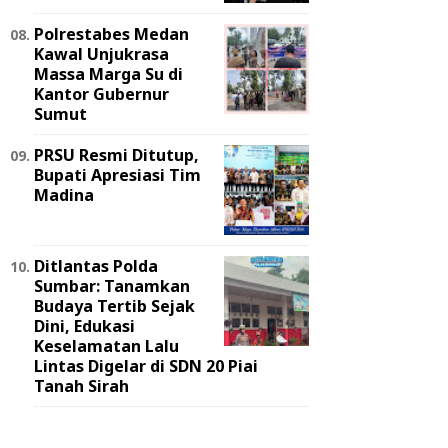
Polrestabes Medan
Kawal Unjukrasa
Massa Marga Su di
Kantor Gubernur
Sumut
PRSU Resmi Ditutup,
Bupati Apresiasi Tim
Madina
Ditlantas Polda
Sumbar: Tanamkan
Budaya Tertib Sejak
Dini, Edukasi
Keselamatan Lalu
Lintas Digelar di SDN 20 Piai
Tanah Sirah