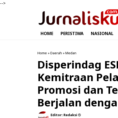
-->
HOME
PERISTIWA
NASIONAL
Home
»
Daerah
»
Medan
Disperindag E
Kemitraan Pel
Promosi dan Te
Berjalan denga
Editor:
Redaksi