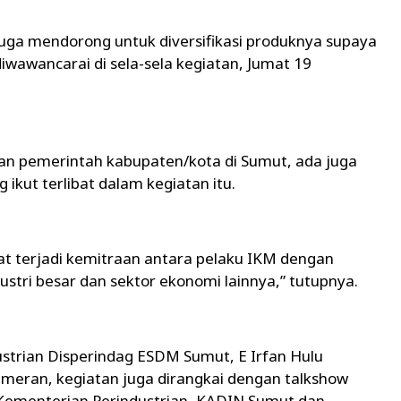
juga mendorong untuk diversifikasi produknya supaya
 diwawancarai di sela-sela kegiatan, Jumat 19
naan pemerintah kabupaten/kota di Sumut, ada juga
kut terlibat dalam kegiatan itu.
pat terjadi kemitraan antara pelaku IKM dengan
ustri besar dan sektor ekonomi lainnya,” tutupnya.
trian Disperindag ESDM Sumut, E Irfan Hulu
ameran, kegiatan juga dirangkai dengan talkshow
Kementerian Perindustrian, KADIN Sumut dan