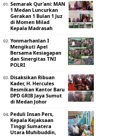
Semarak Qur’ani: MAN
1 Medan Luncurkan
Gerakan 1 Bulan 1 Juz
di Momen Milad
Kepala Madrasah
Yonmarhanlan I
Mengikuti Apel
Bersama Kesiagapan
dan Sinergitas TNI
POLRI
Disaksikan Ribuan
Kader, H. Hercules
Resmikan Kantor Baru
DPD GRIB Jaya Sumut
di Medan Johor
Peduli Insan Pers,
Kepala Kejaksaan
Tinggi Sumatera
Utara Muhibuddin,