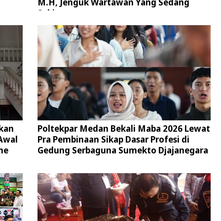
M.H, Jenguk Wartawan Yang Sedang
Sakit
kan
Poltekpar Medan Bekali Maba 2026 Lewat
Awal
Pra Pembinaan Sikap Dasar Profesi di
ne
Gedung Serbaguna Sumekto Djajanegara