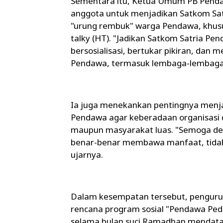
Sementara itu, Ketua Umum PB Pendaw
anggota untuk menjadikan Satkom Sat
"urung rembuk" warga Pendawa, khus
talky (HT). "Jadikan Satkom Satria Pe
bersosialisasi, bertukar pikiran, dan
Pendawa, termasuk lembaga-lembaga s
Ia juga menekankan pentingnya men
Pendawa agar keberadaan organisasi 
maupun masyarakat luas. "Semoga de
benar-benar membawa manfaat, tidak 
ujarnya.
Dalam kesempatan tersebut, pengur
rencana program sosial "Pendawa Ped
selama bulan suci Ramadhan mendatan