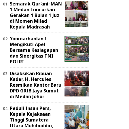
Semarak Qur’ani: MAN
1 Medan Luncurkan
Gerakan 1 Bulan 1 Juz
di Momen Milad
Kepala Madrasah
Yonmarhanlan I
Mengikuti Apel
Bersama Kesiagapan
dan Sinergitas TNI
POLRI
Disaksikan Ribuan
Kader, H. Hercules
Resmikan Kantor Baru
DPD GRIB Jaya Sumut
di Medan Johor
Peduli Insan Pers,
Kepala Kejaksaan
Tinggi Sumatera
Utara Muhibuddin,