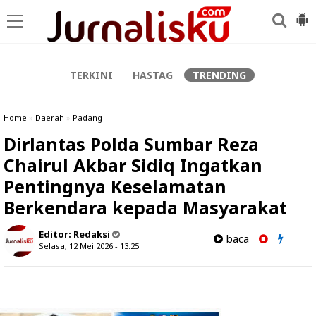
-->
TERKINI
HASTAG
TRENDING
Home
»
Daerah
»
Padang
Dirlantas Polda Sumbar Reza
Chairul Akbar Sidiq Ingatkan
Pentingnya Keselamatan
Berkendara kepada Masyarakat
Editor:
Redaksi
baca
Selasa, 12 Mei 2026 - 13.25