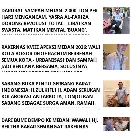
DARURAT SAMPAH MEDAN: 2.000 TON PER
HARI MENGANCAM, YASRA AL-FARIZA
DORONG REVOLUSI TOTAL - LIBATKAN
SWASTA, MATIKAN MENTAL ‘BUANG’,
NYALAKAN MESIN EKONOMI DARI TPA
RAKERNAS XVIII APEKSI MEDAN 2026: WALI
KOTA BOGOR DEDIE RACHIM BERBENAH
SEMUA KOTA - URBANISASI DAN SAMPAH
JADI BENCANA BERSAMA, SOLUSINYA
HANYA KOLABORASI ATAU KOLAPS
SABANG BUKA PINTU GERBANG BARAT
INDONESIA: H.ZULKIFLI H. ADAM SERUKAN
KOLABORASI ANTARKOTA, TONJOLKAN
SABANG SEBAGAI SURGA AMAN, RAMAH,
DAN NOL KILOMETER YANG WAJIB DIINJAK
DARI BUMI DEMPO KE MEDAN: WAWALI HJ.
BERTHA BAKAR SEMANGAT RAKERNAS